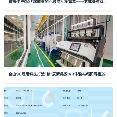
曹操传 书写伏虎霸业的互联网江湖篇章——龙城决游戏特色解析与平衡哲思
金山90后用科技打造“粮”辰新美景 VR体验与稻田寻宝的观光工厂