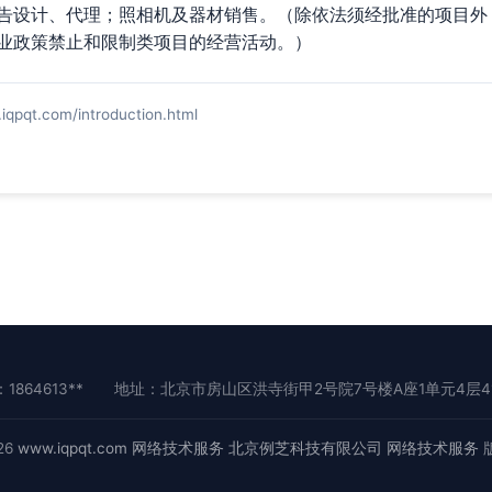
告设计、代理；照相机及器材销售。（除依法须经批准的项目外
业政策禁止和限制类项目的经营活动。）
.com/introduction.html
1864613**
地址：北京市房山区洪寺街甲2号院7号楼A座1单元4层41
026
www.iqpqt.com
网络技术服务
北京例芝科技有限公司
网络技术服务